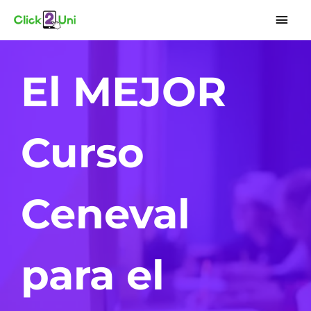
Ir
Men
al
princ
contenido
El MEJOR
Curso
Ceneval
para el