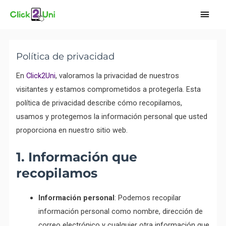
Ir
Men
al
princ
contenido
Política de privacidad
En
Click2Uni
, valoramos la privacidad de nuestros
visitantes y estamos comprometidos a protegerla. Esta
política de privacidad describe cómo recopilamos,
usamos y protegemos la información personal que usted
proporciona en nuestro sitio web.
1. Información que
recopilamos
Información personal
: Podemos recopilar
información personal como nombre, dirección de
correo electrónico y cualquier otra información que