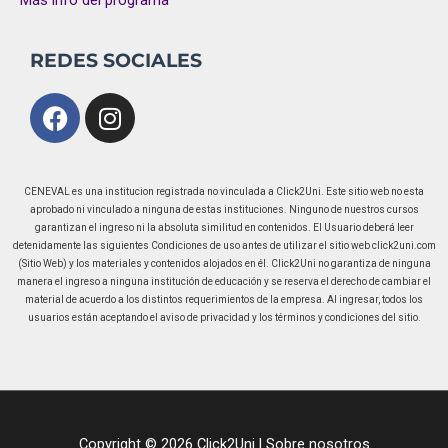
REDES SOCIALES
Facebook
Instagram
CENEVAL es una institucion registrada no vinculada a Click2Uni. Este sitio web no esta
aprobado ni vinculado a ninguna de estas instituciones. Ninguno de nuestros cursos
garantizan el ingreso ni la absoluta similitud en contenidos. El Usuario deberá leer
detenidamente las siguientes Condiciones de uso antes de utilizar el sitio web click2uni.com
(Sitio Web) y los materiales y contenidos alojados en él. Click2Uni no garantiza de ninguna
manera el ingreso a ninguna institución de educación y se reserva el derecho de cambiar el
material de acuerdo a los distintos requerimientos de la empresa. Al ingresar, todos los
usuarios están aceptando el aviso de privacidad y los términos y condiciones del sitio.
Copyright © 2026 Click2Uni |
Sobre nosotros