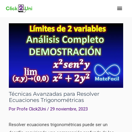
Ir
Men
al
princ
contenido
Navegación
de
entradas
Técnicas Avanzadas para Resolver
Ecuaciones Trigonométricas
Por
Profe Click2Uni
/
29 noviembre, 2023
Resolver ecuaciones trigonométricas puede ser un